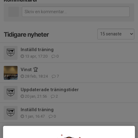
Tidigare nyheter
Inställd träning
13 apr, 17:20
0
Vinst 🏆
28 feb, 18:24
7
Uppdaterade träningstider
20 jan, 21:56
2
Inställd träning
1 jan, 16:47
0
Jullovet
21 dec 2025
0