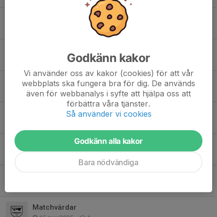
Information föräldrar
2 nov 2025
0
Info Cup
Godkänn kakor
19 sep 2025
0
Vi använder oss av kakor (cookies) för att vår
Turnering 28/9
webbplats ska fungera bra för dig. De används
8 sep 2025
4
även för webbanalys i syfte att hjälpa oss att
förbättra våra tjänster.
Träning
Så använder vi cookies
29 apr 2025
0
Godkänn alla kakor
Inställd träning
23 mar 2025
0
Bara nödvändiga
Avslutningsaktivitet
19 mar 2025
3
Matchvärdar