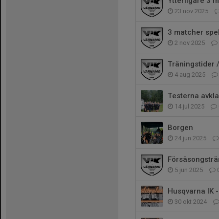
Ytterligare 3 
23 nov 2025
3 matcher spe
2 nov 2025
Träningstider 
4 aug 2025
Testerna avkl
14 jul 2025
Borgen
24 jun 2025
Försäsongsträ
5 jun 2025
Husqvarna IK 
30 okt 2024