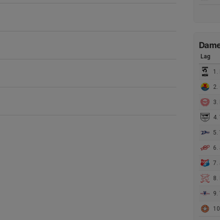
Damer
Lag
1.
2.
3. 
4.
5. V
6. 
7. St
8. 
9. 
10.