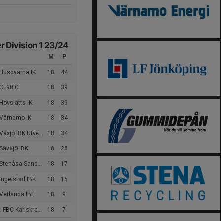
 Division 1 23/24
M
P
 Husqvarna IK
18
44
 CL98IC
18
39
Hovslätts IK
18
39
 Värnamo IK
18
34
äxjö IBK Utveckling
18
34
Sävsjö IBK
18
28
enåsa-Sandby-Gårdby IF
18
17
Ingelstad IBK
18
15
Vetlanda IBF
18
9
 FBC Karlskrona
18
7