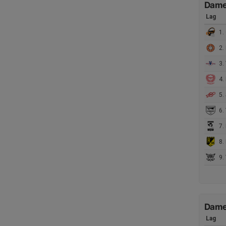
Damer
Lag
1.
2.
3. 
4. 
5. 
6.
7.
8.
9.
Damer
Lag