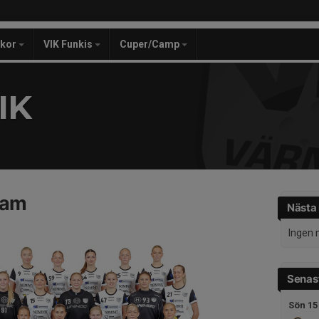
ckor
VIK Funkis
Cuper/Camp
IK
Dam
Nästa
Ingen 
Senast
Sön 15