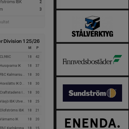
fströms IBK
2
m
3
sultat
 Division 1 25/26
M
P
 CL98IC
18
42
 Husqvarna IK
18
37
BC Kalmarsund Ungdom
18
30
Hovslätts IK Dam
18
30
aftstadens IBK Oskarshamn
18
30
äxjö IBK Utveckling
18
25
 Olofströms IBK
18
21
 Värnamo IK
18
20
 FBC Karlskrona
18
15