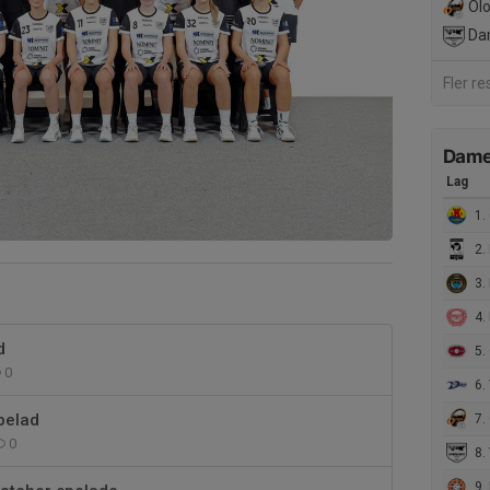
Olo
Da
Fler re
Damer
Lag
1.
2.
3. F
4. 
d
5. Cr
0
6. V
pelad
7.
0
8.
9.