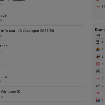
matcher spelade
0
10
lade
0
Damer
/ info start på säsongen 2025/26
Lag
0
1. 
arade
2.
0
3.
4. 
0
5.
ning
6. 
0
7. V
- Värnamo IK
8. 
0
9. St