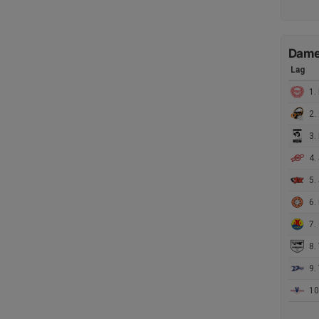
Damer
Lag
1. 
2.
3.
4. 
5. J
6.
7.
8.
9. V
10.