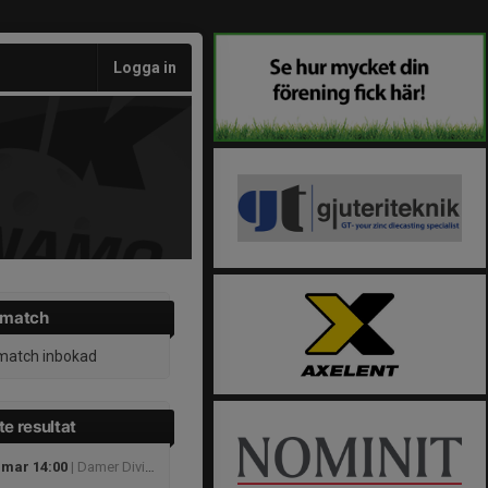
Logga in
 match
match inbokad
e resultat
 mar 14:00
| Damer Division 1