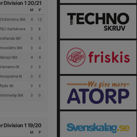
 Division 1 20/21
M
P
 Olofströms IBK
4
12
 FBC Karlskrona
3
8
Vetlanda IBF
3
5
Hovslätts IBK
3
4
Sävsjö IBK
4
4
 Värnamo IK
2
3
 Husqvarna IK
3
3
 Ryds SK
3
3
 Vimmerby IBK
3
0
 Division 1 19/20
M
P