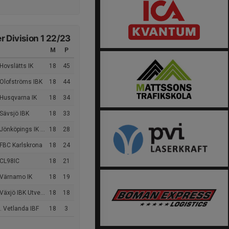
 Division 1 22/23
M
P
Hovslätts IK
18
45
 Olofströms IBK
18
44
 Husqvarna IK
18
34
Sävsjö IBK
18
33
önköpings IK Utveckling
18
28
 FBC Karlskrona
18
24
 CL98IC
18
21
 Värnamo IK
18
19
äxjö IBK Utveckling
18
18
 Vetlanda IBF
18
3