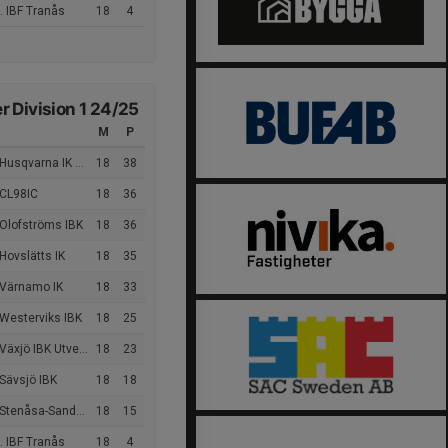
. IBF Tranås
18
4
 Division 1 24/25
M
P
Husqvarna IK Dam
18
38
 CL98IC
18
36
 Olofströms IBK
18
36
Hovslätts IK
18
35
 Värnamo IK
18
33
Westerviks IBK
18
25
äxjö IBK Utveckling
18
23
Sävsjö IBK
18
18
enåsa-Sandby-Gårdby IF
18
15
. IBF Tranås
18
4