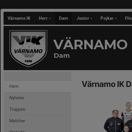
Värnamo IK
Herr
Dam
Junior
Pojkar
Fli
VÄRNAMO 
Dam
Värnamo IK 
Hem
Nyheter
Truppen
Matcher