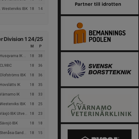
. Westerviks IBK
18
14
 Division 1 24/25
M
P
Husqvarna IK Dam
18
38
 CL98IC
18
36
 Olofströms IBK
18
36
Hovslätts IK
18
35
 Värnamo IK
18
33
Westerviks IBK
18
25
äxjö IBK Utveckling
18
23
Sävsjö IBK
18
18
enåsa-Sandby-Gårdby IF
18
15