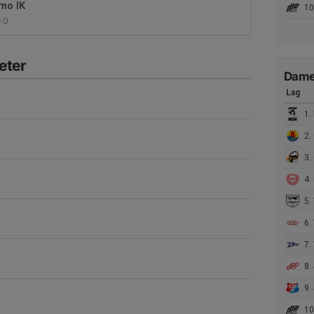
mo IK
10
0
eter
Damer
Lag
1. 
2.
3.
4. 
5.
6. 
7. V
8. 
9. St
10