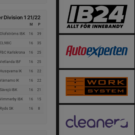
 Division 1 21/22
M
P
 Olofströms IBK
16
39
 CL98IC
16
35
 FBC Karlskrona
16
25
Vetlanda IBF
16
25
 Husqvarna IK
16
22
 Värnamo IK
16
22
Sävsjö IBK
16
21
 Vimmerby IBK
16
15
 Ryds SK
16
8