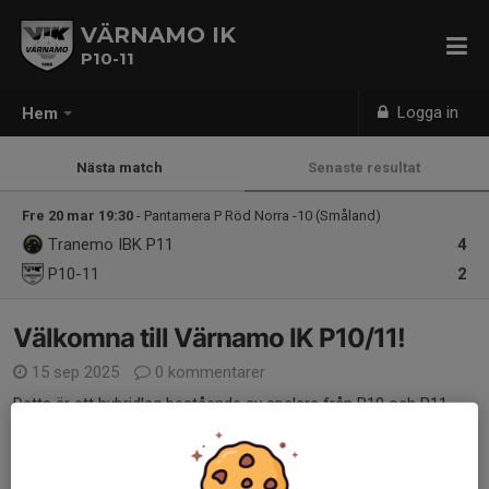
VÄRNAMO IK
P10-11
Logga in
Hem
Nästa match
Senaste resultat
Fre 20 mar 19:30
- Pantamera P Röd Norra -10 (Småland)
Tranemo IBK P11
4
P10-11
2
Välkomna till Värnamo IK P10/11!
15 sep 2025
0 kommentarer
Detta är ett hybridlag bestående av spelare från P10 och P11.
Har ni några frågor eller funderingar så är ni välkomna att
kontakta någon av ledarna.