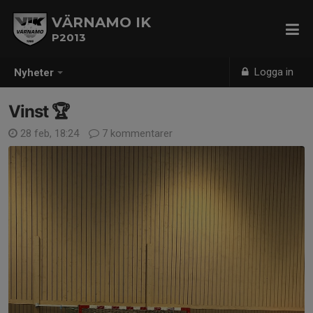
VÄRNAMO IK
P2013
Logga in
Nyheter
Vinst 🏆
28 feb, 18:24
7 kommentarer