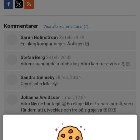
Kommentarer
Visa alla kommentarer (7)...
Sarah Holmström
28 feb, 19:19
En riktig kämpar-seger. Äntligen 🙌
Stefan Berg
28 feb, 20:32
Vilken spännande match idag. Vilka kämpare vi har 💪🏻
Sandra Gallneby
28 feb, 20:34
Grymt jobb killar 🤩
Johanna Arvidsson
1 mar, 12:04
Vilka kliv de har tagit 🤗 En eloge till er tränare också, som
får dom att utvecklas och tro på sig själva 👏👏👏