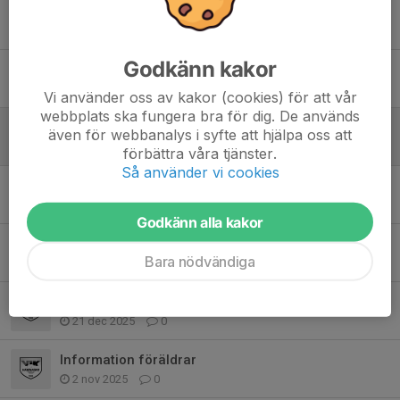
Tidigare nyheter
Godkänn kakor
Inställd träning
13 apr, 17:20
0
Vi använder oss av kakor (cookies) för att vår
webbplats ska fungera bra för dig. De används
Vinst 🏆
även för webbanalys i syfte att hjälpa oss att
28 feb, 18:24
7
förbättra våra tjänster.
Så använder vi cookies
Uppdaterade träningstider
20 jan, 21:56
2
Godkänn alla kakor
Inställd träning
Bara nödvändiga
1 jan, 16:47
0
Jullovet
21 dec 2025
0
Information föräldrar
2 nov 2025
0