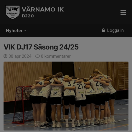
VÄRNAMO IK
DJ20
Logga in
Nyheter
VIK DJ17 Säsong 24/25
30 apr 2024
0 kommentarer