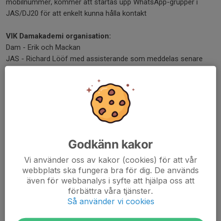
mobilnummer, kommer att startas upp WhatsApp-grupper i
JAS/DJ20 för att enkelt kunna hålla kontakt
VIK Damakademi organisation:
Dam - Erik och Mackan
JAS - Richard Lööf med assisterande som meddelas senare
DJ20 - Kim och Ola
DJ17- Henrik och Minh
Mvh / Henrik och Minh
Dela nyhet
Godkänn kakor
Vi använder oss av kakor (cookies) för att vår
webbplats ska fungera bra för dig. De används
Kommentarer
även för webbanalys i syfte att hjälpa oss att
förbättra våra tjänster.
Så använder vi cookies