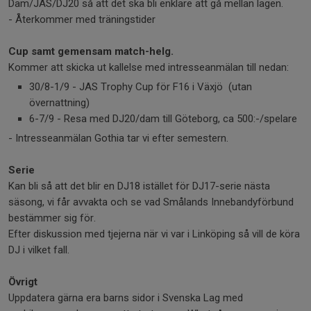
Dam/JAS/DJ20 så att det ska bli enklare att gå mellan lagen.
- Återkommer med träningstider
Cup samt gemensam match-helg.
Kommer att skicka ut kallelse med intresseanmälan till nedan:
30/8-1/9 - JAS Trophy Cup för F16 i Växjö (utan
övernattning)
6-7/9 - Resa med DJ20/dam till Göteborg, ca 500:-/spelare
- Intresseanmälan Gothia tar vi efter semestern.
Serie
Kan bli så att det blir en DJ18 istället för DJ17-serie nästa
säsong, vi får avvakta och se vad Smålands Innebandyförbund
bestämmer sig för.
Efter diskussion med tjejerna när vi var i Linköping så vill de köra
DJ i vilket fall.
Övrigt
Uppdatera gärna era barns sidor i Svenska Lag med