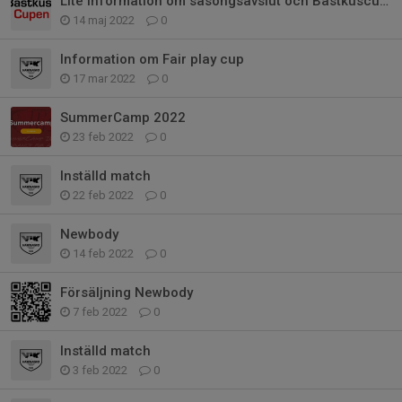
Lite information om säsongsavslut och Bästkuscupen
14 maj 2022
0
Information om Fair play cup
17 mar 2022
0
SummerCamp 2022
23 feb 2022
0
Inställd match
22 feb 2022
0
Newbody
14 feb 2022
0
Försäljning Newbody
7 feb 2022
0
Inställd match
3 feb 2022
0