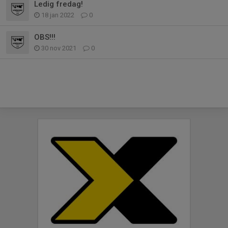
Ledig fredag!
18 jan 2022
0
OBS!!!
30 nov 2021
0