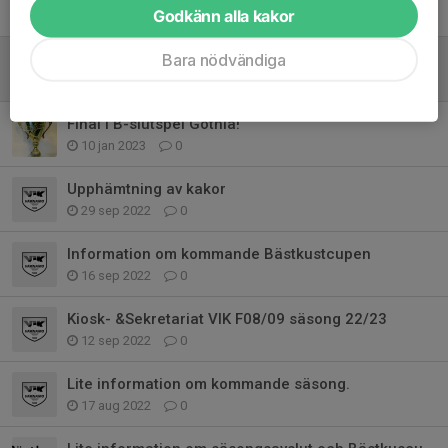
Tidigare nyheter
Godkänn alla kakor
Bara nödvändiga
VIK DJ17 Säsong 24/25
30 apr 2024
0
Final i B-slutspel Gothia!
10 jan 2023
0
Upphämtning av kakor
29 sep 2022
0
Information om kommande Bästkustcupen
16 sep 2022
0
Kiosk- &Sekretariat VIK F08/09 säsong 22/23
12 sep 2022
0
Lite information om kommande säsong.
17 aug 2022
0