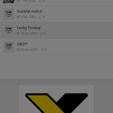
7 feb 2022
0
Inställd match
3 feb 2022
0
Ledig fredag!
18 jan 2022
0
OBS!!!
30 nov 2021
0