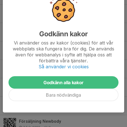
Lite information om kommande säsong.
17 aug 2022
0
Lite information om säsongsavslut och Bästkuscupen
Godkänn kakor
14 maj 2022
0
Vi använder oss av kakor (cookies) för att vår
Information om Fair play cup
webbplats ska fungera bra för dig. De används
17 mar 2022
0
även för webbanalys i syfte att hjälpa oss att
förbättra våra tjänster.
SummerCamp 2022
Så använder vi cookies
23 feb 2022
0
Godkänn alla kakor
Inställd match
22 feb 2022
0
Bara nödvändiga
Newbody
14 feb 2022
0
Försäljning Newbody