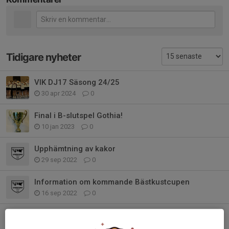
Tidigare nyheter
VIK DJ17 Säsong 24/25
30 apr 2024
0
Final i B-slutspel Gothia!
10 jan 2023
0
Upphämtning av kakor
29 sep 2022
0
Information om kommande Bästkustcupen
16 sep 2022
0
Kiosk- &Sekretariat VIK F08/09 säsong 22/23
12 sep 2022
0