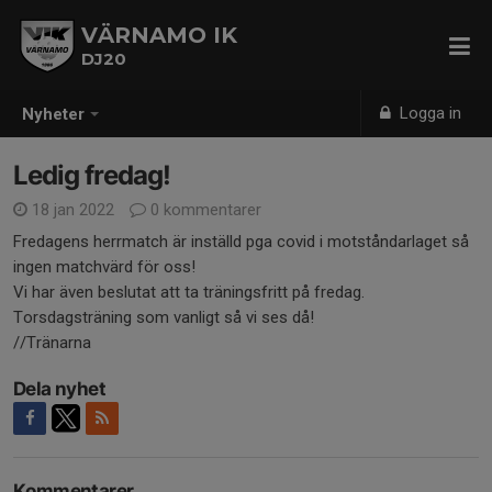
VÄRNAMO IK
DJ20
Logga in
Nyheter
Ledig fredag!
18 jan 2022
0 kommentarer
Fredagens herrmatch är inställd pga covid i motståndarlaget så
ingen matchvärd för oss!
Vi har även beslutat att ta träningsfritt på fredag.
Torsdagsträning som vanligt så vi ses då!
//Tränarna
Dela nyhet
Kommentarer