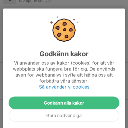
2 apr, 16:00
0
Linköping Floorball Games 2026.
25 feb, 13:46
0
"Avslutnings cup 2026"
13 jan, 13:31
0
Gothia 2026
Godkänn kakor
7 jan, 23:57
0
Vi använder oss av kakor (cookies) för att vår
webbplats ska fungera bra för dig. De används
Gothia Innebandy Cup 2026
även för webbanalys i syfte att hjälpa oss att
28 dec 2025
0
förbättra våra tjänster.
Så använder vi cookies
Fortnox cup 27/12
23 dec 2025
0
Godkänn alla kakor
Lagindelning Gothia 2026
6 dec 2025
0
Bara nödvändiga
1 1/2 månad in på säsongen