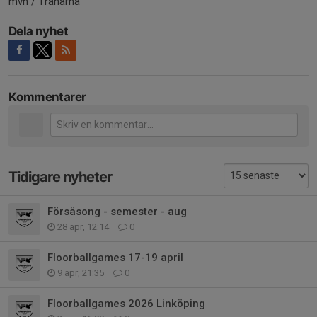
mvh / Tränarna
Dela nyhet
Kommentarer
Tidigare nyheter
Försäsong - semester - aug
28 apr, 12:14
0
Floorballgames 17-19 april
9 apr, 21:35
0
Floorballgames 2026 Linköping