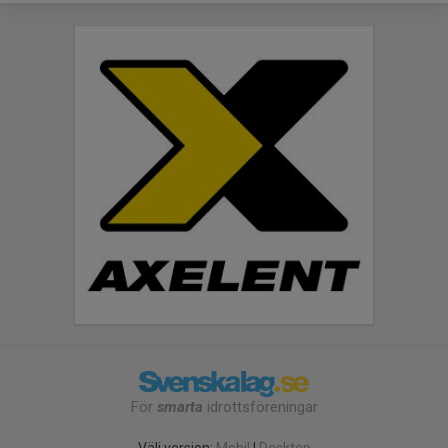
För
smarta
idrottsföreningar
Välj version:
Mobil
|
Desktop