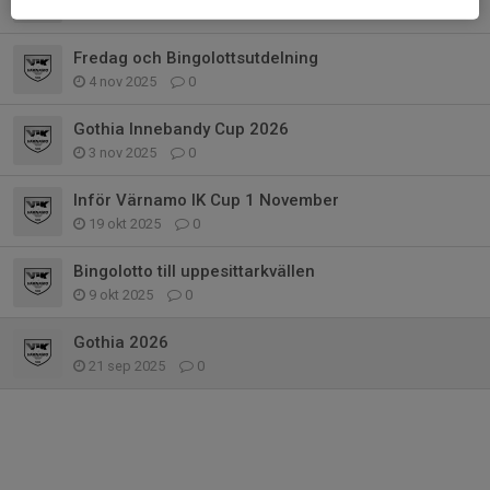
20 nov 2025
0
Fredag och Bingolottsutdelning
4 nov 2025
0
Gothia Innebandy Cup 2026
3 nov 2025
0
Inför Värnamo IK Cup 1 November
19 okt 2025
0
Bingolotto till uppesittarkvällen
9 okt 2025
0
Gothia 2026
21 sep 2025
0