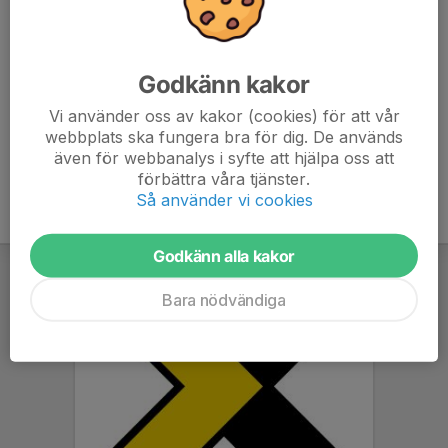
073-814 57 29
carandersson1@gmail.com
Peå Quaade
Godkänn kakor
Tränare
073-727 50 44
Vi använder oss av kakor (cookies) för att vår
quaade77@outlook.com
webbplats ska fungera bra för dig. De används
även för webbanalys i syfte att hjälpa oss att
förbättra våra tjänster.
Så använder vi cookies
Godkänn alla kakor
Bara nödvändiga