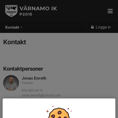
VÄRNAMO IK
P2015
Logga in
Kontakt
Kontakt
Kontaktpersoner
Jonas Enroth
Tränare
073-532 34 71
jonas.enroth@icloud.com
Carry Andersson
Tränare