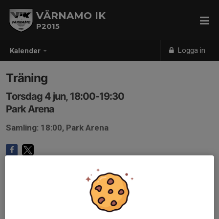
VÄRNAMO IK
P2015
Logga in
Kalender
Träning
Torsdag 4 jun, 18:00-19:30
Park Arena
Samling: 18:00, Park Arena