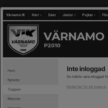
Värnamo IK
Herr
Dam
Junior
Pojkar
Fli
VÄRNAMO 
P2010
Inte inloggad
Hem
Du måste vara inloggad fö
Nyheter
Klicka här för att logga in
Truppen
Matcher