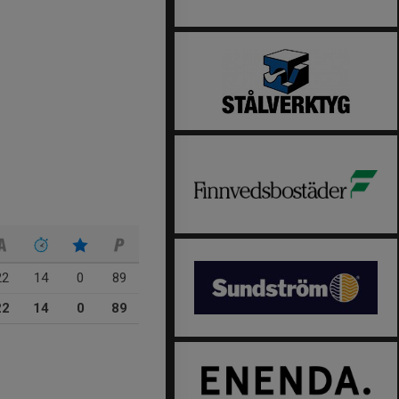
22
14
0
89
22
14
0
89