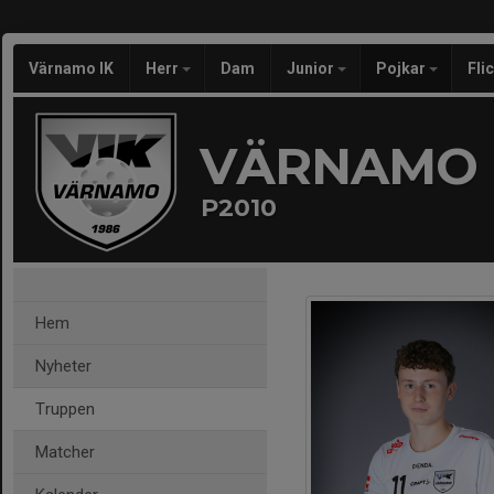
Värnamo IK
Herr
Dam
Junior
Pojkar
Fli
VÄRNAMO 
P2010
Hem
Nyheter
Truppen
Matcher