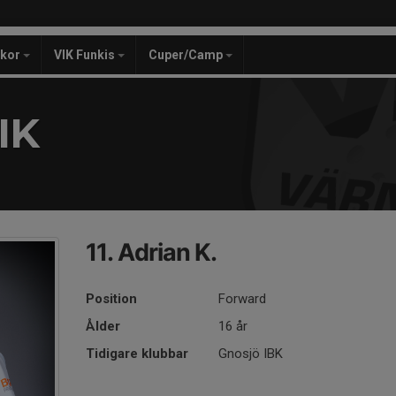
ckor
VIK Funkis
Cuper/Camp
IK
11. Adrian K.
Position
Forward
Ålder
16 år
Tidigare klubbar
Gnosjö IBK