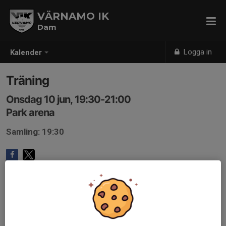
VÄRNAMO IK
Dam
Logga in
Kalender
Träning
Onsdag 10 jun, 19:30-21:00
Park arena
Samling: 19:30