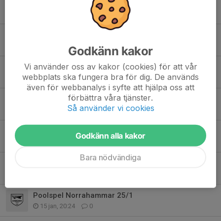
Ingen träning tors 25/2
25 feb, 19:51
0
Träning torsdag 19/2 inställd
18 feb, 18:48
0
Godkänn kakor
Vi använder oss av kakor (cookies) för att vår
Träning sportlov
webbplats ska fungera bra för dig. De används
8 feb, 19:27
0
även för webbanalys i syfte att hjälpa oss att
förbättra våra tjänster.
Inställd träning torsdagen 29/1
Så använder vi cookies
27 jan, 20:42
0
Fler ledare sökes!
Godkänn alla kakor
27 jan, 19:41
0
Bara nödvändiga
Inställd träning (22/1)
21 jan, 16:57
0
Poolspel Norrahammar 25/1
15 jan, 20:24
0