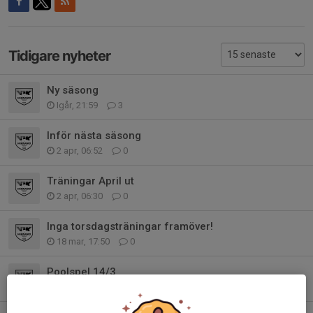
Tidigare nyheter
Ny säsong
Igår, 21:59
3
Inför nästa säsong
2 apr, 06:52
0
Träningar April ut
2 apr, 06:30
0
Inga torsdagsträningar framöver!
18 mar, 17:50
0
Poolspel 14/3
4 mar, 19:08
0