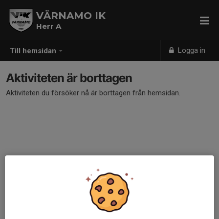
VÄRNAMO IK
Herr A
Logga in
Till hemsidan
Aktiviteten är borttagen
Aktiviteten du försöker nå är borttagen från hemsidan.