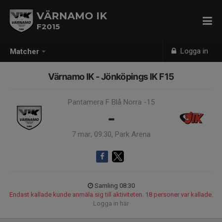
VÄRNAMO IK
F2015
Logga in
Matcher
Värnamo IK - Jönköpings IK F15
Pantamera F Blå Norra -15
-
7 mar, 09:30, Park Arena
Samling 08:30
Endast kallade kunde anmäla sig till aktiviteten. 18 personer var kallade.
Logga in här