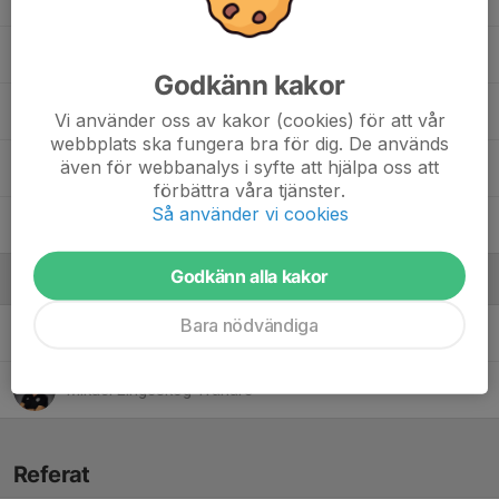
Lykke Thorvaldsson
Godkänn kakor
Matilda Castillo
Vi använder oss av kakor (cookies) för att vår
webbplats ska fungera bra för dig. De används
även för webbanalys i syfte att hjälpa oss att
Signe Alkemark
förbättra våra tjänster.
Så använder vi cookies
Wilma Persson
Godkänn alla kakor
Ledare
Bara nödvändiga
Jesper Henningsson
Tränare
Mikael Lingeskog
Tränare
Referat