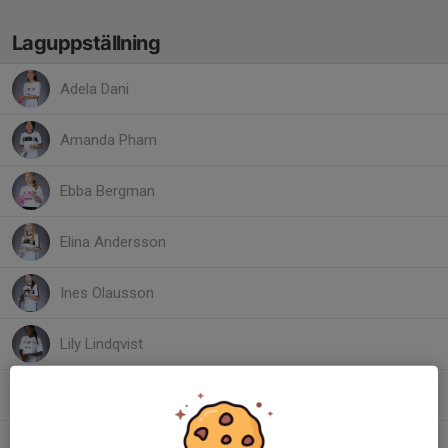
Laguppställning
Adela Dani
Amanda Pham
Ebba Bergman
Elina Andersson
Ines Olausson
Lily Lindqvist
Lily Wuollet
Lova Kroon Bosevik